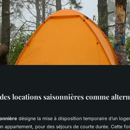
écouvrez
l des locations saisonnières comme altern
tionnaire aux
sonnière
désigne la mise à disposition temporaire d’un loge
n appartement, pour des séjours de courte durée. Cette f