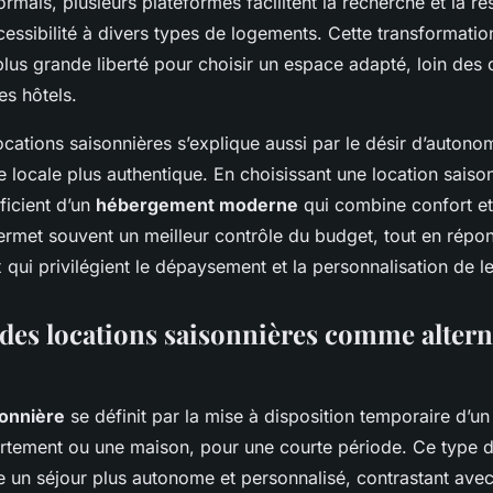
mais, plusieurs plateformes facilitent la recherche et la ré
essibilité à divers types de logements. Cette transformatio
us grande liberté pour choisir un espace adapté, loin des 
es hôtels.
cations saisonnières s’explique aussi par le désir d’autonomi
 locale plus authentique. En choisissant une location saison
éficient d’un
hébergement moderne
qui combine confort et 
ermet souvent un meilleur contrôle du budget, tout en répo
 qui privilégient le dépaysement et la personnalisation de le
l des locations saisonnières comme altern
sonnière
se définit par la mise à disposition temporaire d’u
ement ou une maison, pour une courte période. Ce type d
te un séjour plus autonome et personnalisé, contrastant avec