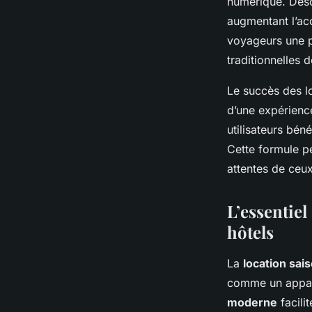
numérique. Désor
augmentant l’acc
voyageurs une pl
traditionnelles d
Le succès des lo
d’une expérience
utilisateurs bén
Cette formule p
attentes de ceux
L’essentie
hôtels
La
location sai
comme un appart
moderne
facili