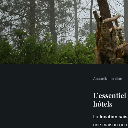
Accueil
›
Location
LOCATION
Louez en Saison : D
L’essentie
hôtels
l'Alternative Révolu
La
location sai
une maison ou u