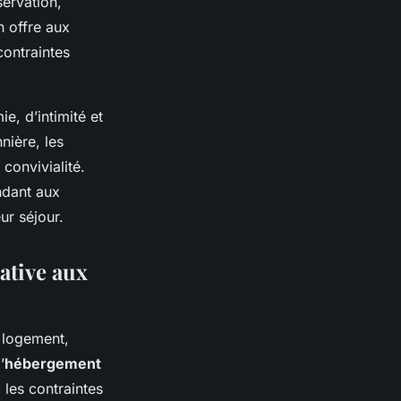
servation,
n offre aux
contraintes
e, d’intimité et
nière, les
convivialité.
ndant aux
ur séjour.
ative aux
n logement,
’
hébergement
 les contraintes