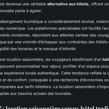
s
st devenue une véritable
alternative aux hôtels
, offrant un
itionnelle peine à égaler.
hébergement touristique a considérablement évolué, notam
u numérique. Les plateformes spécialisées ont facilité l’ac
ents modernes, répondant aux attentes variées des voyag
ique par une volonté d’échapper aux contraintes des hôtels 
idité des horaires et le manque d’intimité.
une location saisonnière, les voyageurs bénéficient d’un
hé
 peuvent personnaliser leur séjour, profiter d’un espace plus
ne expérience locale authentique. Cette tendance reflète l
e et de confort, conjuguée à une recherche d’économies so
omparées aux tarifs hôteliers. La location saisonnière s’im
ptée aux besoins actuels des touristes.
: location saisonnière versus hôtel trad