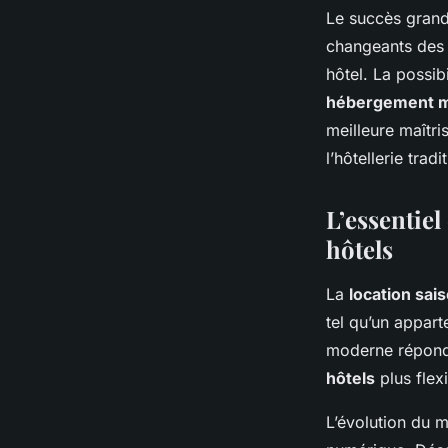
Le succès grandi
changeants des v
hôtel. La possib
hébergement 
meilleure maîtr
l’hôtellerie tradi
L’essentie
hôtels
La
location sai
tel qu’un appar
moderne répond
hôtels
plus flex
L’évolution du 