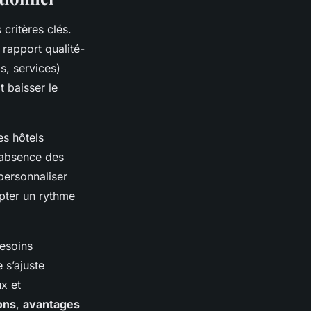
 critères clés.
 rapport qualité-
s, services)
t baisser le
es hôtels
l’absence des
 personnaliser
opter un rythme
besoins
 s’ajuste
x et
ons
,
avantages