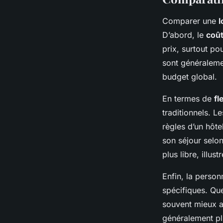
Comparer une
l
D’abord, le
coût
prix, surtout po
sont généralemen
budget global.
En termes de
fl
traditionnels. L
règles d’un hôte
son séjour selon
plus libre, illu
Enfin, la person
spécifiques. Que
souvent mieux a
généralement pl