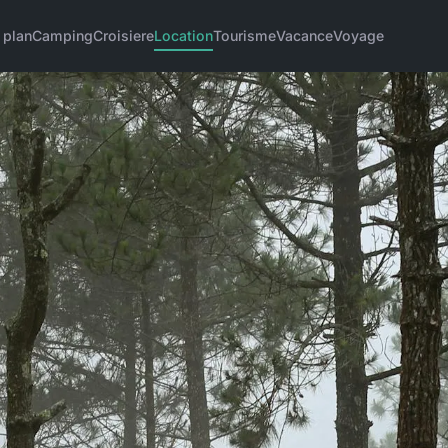
 plan
Camping
Croisiere
Location
Tourisme
Vacance
Voyage