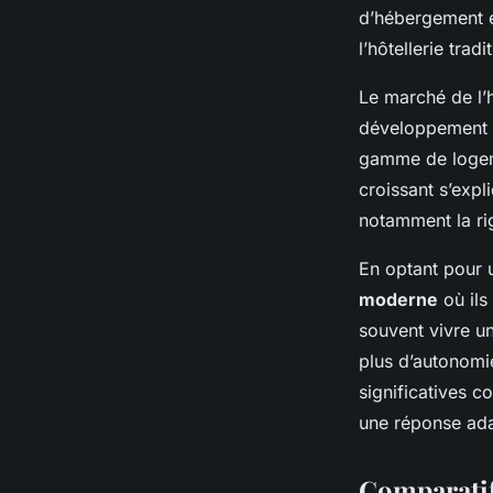
Hôtels Traditionnel
d’hébergement e
l’hôtellerie trad
Maria
•
23 avril 2025
•
4 min de lecture
Le marché de l’
développement d
gamme de logem
croissant s’expl
notamment la rig
En optant pour 
moderne
où ils
souvent vivre u
plus d’autonomi
significatives c
une réponse ada
Comparatif 