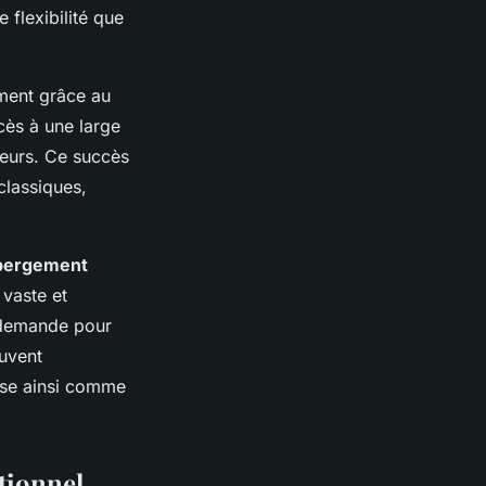
e flexibilité que
ment grâce au
cès à une large
eurs. Ce succès
classiques,
bergement
 vaste et
a demande pour
uvent
pose ainsi comme
itionnel