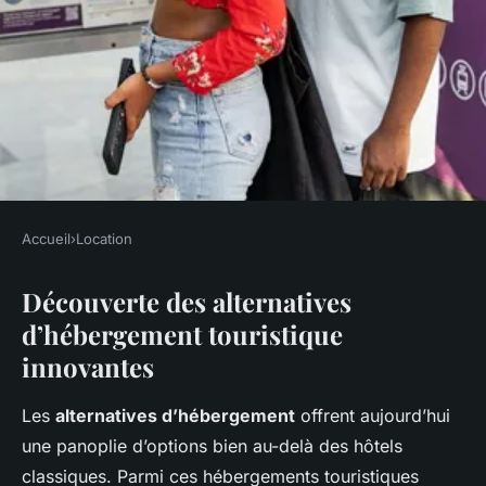
Accueil
›
Location
LOCATION
Découverte des alternatives
Exploration Innovante des
d’hébergement touristique
Alternatives d'Hébergement
innovantes
Touristique : Découvrez le
Séjour Parfait pour Vous
Les
alternatives d’hébergement
offrent aujourd’hui
une panoplie d’options bien au-delà des hôtels
Maria
•
23 avril 2025
•
5 min de lecture
classiques. Parmi ces hébergements touristiques